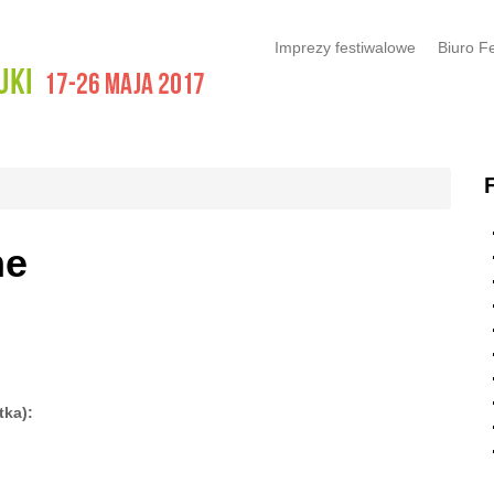
Imprezy festiwalowe
Biuro F
ne
tka):