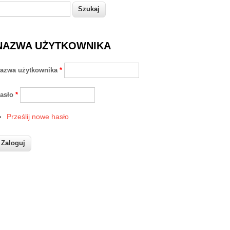
zukaj
Formularz wyszukiwania
NAZWA UŻYTKOWNIKA
azwa użytkownika
*
asło
*
Prześlij nowe hasło