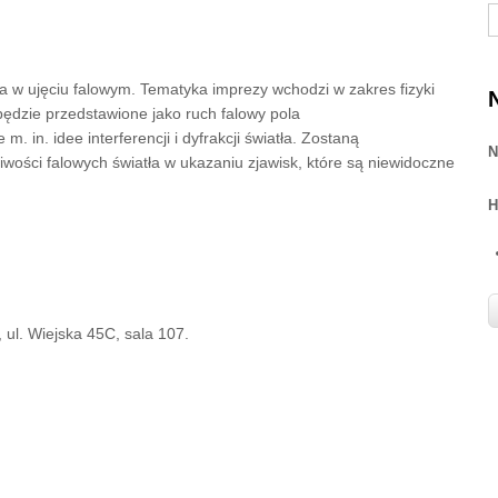
S
ła w ujęciu falowym. Tematyka imprezy wchodzi w zakres fizyki
będzie przedstawione jako ruch falowy pola
 in. idee interferencji i dyfrakcji światła. Zostaną
N
ości falowych światła w ukazaniu zjawisk, które są niewidoczne
H
 ul. Wiejska 45C, sala 107.