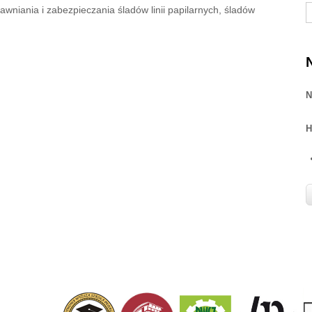
S
wniania i zabezpieczania śladów linii papilarnych, śladów
N
H