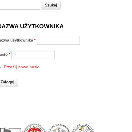
zukaj
Formularz wyszukiwania
NAZWA UŻYTKOWNIKA
azwa użytkownika
*
asło
*
Prześlij nowe hasło