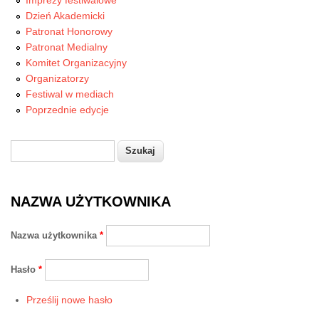
Imprezy festiwalowe
Dzień Akademicki
Patronat Honorowy
Patronat Medialny
Komitet Organizacyjny
Organizatorzy
Festiwal w mediach
Poprzednie edycje
Szukaj
Formularz wyszukiwania
NAZWA UŻYTKOWNIKA
Nazwa użytkownika
*
Hasło
*
Prześlij nowe hasło