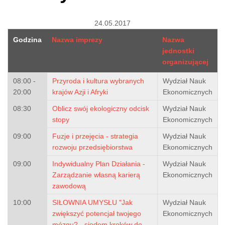
24.05.2017
Godzina
Nazwa imprezy
Nazwa
jednostki
organizującej
08:00 -
Przyroda i kultura wybranych
Wydział Nauk
20:00
krajów Azji i Afryki
Ekonomicznych
08:30
Oblicz swój ekologiczny odcisk
Wydział Nauk
stopy
Ekonomicznych
09:00
Fuzje i przejęcia - strategia
Wydział Nauk
rozwoju przedsiębiorstwa
Ekonomicznych
09:00
Indywidualny Plan Działania -
Wydział Nauk
Zarządzanie własną karierą
Ekonomicznych
zawodową
10:00
SIŁOWNIA UMYSŁU "Jak
Wydział Nauk
zwiększyć potencjał twojego
Ekonomicznych
mózgu? - siedem kroków do